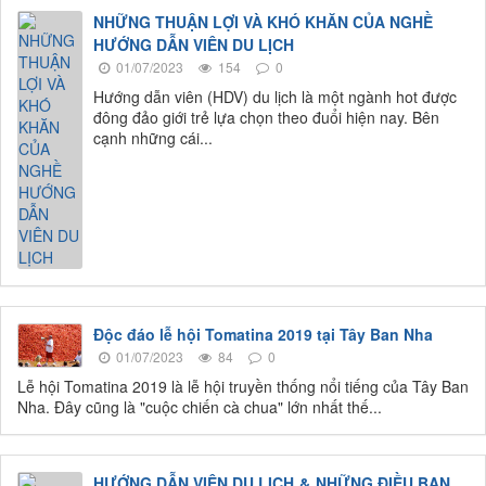
NHỮNG THUẬN LỢI VÀ KHÓ KHĂN CỦA NGHỀ
HƯỚNG DẪN VIÊN DU LỊCH
01/07/2023
154
0
Hướng dẫn viên (HDV) du lịch là một ngành hot được
đông đảo giới trẻ lựa chọn theo đuổi hiện nay. Bên
cạnh những cái...
Độc đáo lễ hội Tomatina 2019 tại Tây Ban Nha
01/07/2023
84
0
Lễ hội Tomatina 2019 là lễ hội truyền thống nổi tiếng của Tây Ban
Nha. Đây cũng là "cuộc chiến cà chua" lớn nhất thế...
HƯỚNG DẪN VIÊN DU LỊCH & NHỮNG ĐIỀU BẠN