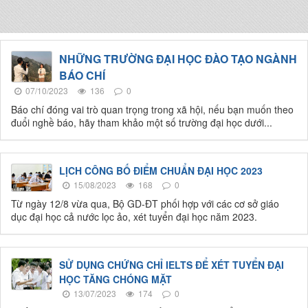
NHỮNG TRƯỜNG ĐẠI HỌC ĐÀO TẠO NGÀNH
BÁO CHÍ
07/10/2023
136
0
Báo chí đóng vai trò quan trọng trong xã hội, nếu bạn muốn theo
đuổi nghề báo, hãy tham khảo một số trường đại học dưới...
LỊCH CÔNG BỐ ĐIỂM CHUẨN ĐẠI HỌC 2023
15/08/2023
168
0
Từ ngày 12/8 vừa qua, Bộ GD-ĐT phối hợp với các cơ sở giáo
dục đại học cả nước lọc ảo, xét tuyển đại học năm 2023.
SỬ DỤNG CHỨNG CHỈ IELTS ĐỂ XÉT TUYỂN ĐẠI
HỌC TĂNG CHÓNG MẶT
13/07/2023
174
0