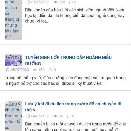
05/07/2023
122
0
Băn khoăn của hầu hết các sinh viên ngành Việt Nam
học tại diễn đàn là không biết đã chọn nghề đúng hay
chưa, vì tốt...
TUYỂN SINH LỚP TRUNG CẤP NGÀNH ĐIỀU
DƯỠNG
05/07/2023
152
0
Trong hệ thống y tế, điều dưỡng viên đóng một vai trò quan trọng
là người hỗ trợ cho các bác sĩ, dược sĩ, kỹ thuật viên...
Lưu ý khi đi du lịch trong nước để có chuyến đi
thú vị
04/07/2023
86
0
Bạn chuẩn bị có một chuyến du lịch trong nước để giải
tỏa căng thẳng cuối năm, cho năm mới may mắn?